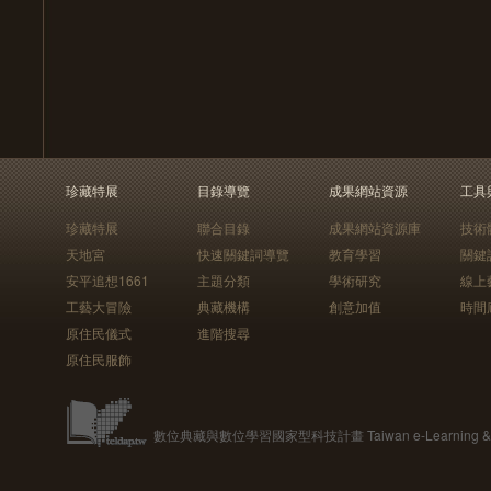
珍藏特展
目錄導覽
成果網站資源
工具
珍藏特展
聯合目錄
成果網站資源庫
技術
天地宮
快速關鍵詞導覽
教育學習
關鍵
安平追想1661
主題分類
學術研究
線上
工藝大冒險
典藏機構
創意加值
時間
原住民儀式
進階搜尋
原住民服飾
數位典藏與數位學習國家型科技計畫 Taiwan e-Learning & Digit