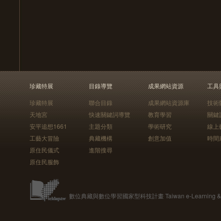
珍藏特展
目錄導覽
成果網站資源
工具
珍藏特展
聯合目錄
成果網站資源庫
技術
天地宮
快速關鍵詞導覽
教育學習
關鍵
安平追想1661
主題分類
學術研究
線上
工藝大冒險
典藏機構
創意加值
時間
原住民儀式
進階搜尋
原住民服飾
數位典藏與數位學習國家型科技計畫 Taiwan e-Learning & Digit