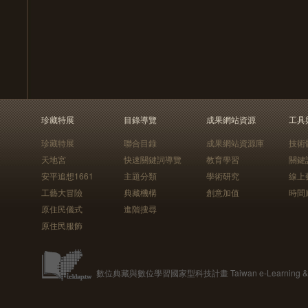
珍藏特展
目錄導覽
成果網站資源
工具
珍藏特展
聯合目錄
成果網站資源庫
技術
天地宮
快速關鍵詞導覽
教育學習
關鍵
安平追想1661
主題分類
學術研究
線上
工藝大冒險
典藏機構
創意加值
時間
原住民儀式
進階搜尋
原住民服飾
數位典藏與數位學習國家型科技計畫 Taiwan e-Learning & Digit