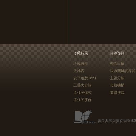
珍藏特展
目錄導覽
珍藏特展
聯合目錄
天地宮
快速關鍵詞導覽
安平追想1661
主題分類
工藝大冒險
典藏機構
原住民儀式
進階搜尋
原住民服飾
數位典藏與數位學習國家型科技計畫 