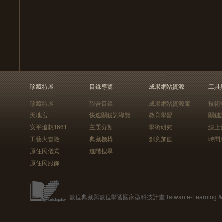
珍藏特展
目錄導覽
成果網站資源
工具
珍藏特展
聯合目錄
成果網站資源庫
技術
天地宮
快速關鍵詞導覽
教育學習
關鍵
安平追想1661
主題分類
學術研究
線上
工藝大冒險
典藏機構
創意加值
時間
原住民儀式
進階搜尋
原住民服飾
數位典藏與數位學習國家型科技計畫 Taiwan e-Learning & Digit