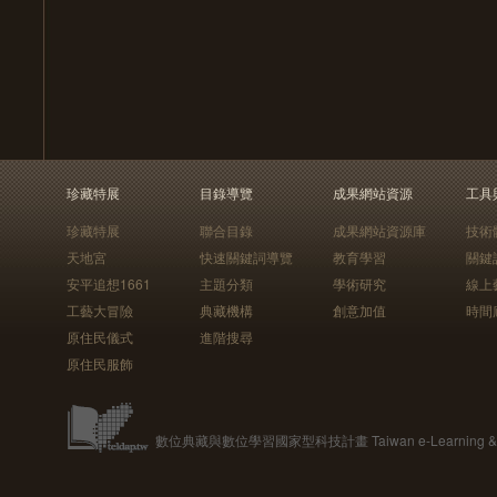
珍藏特展
目錄導覽
成果網站資源
工具
珍藏特展
聯合目錄
成果網站資源庫
技術
天地宮
快速關鍵詞導覽
教育學習
關鍵
安平追想1661
主題分類
學術研究
線上
工藝大冒險
典藏機構
創意加值
時間
原住民儀式
進階搜尋
原住民服飾
數位典藏與數位學習國家型科技計畫 Taiwan e-Learning & Digit