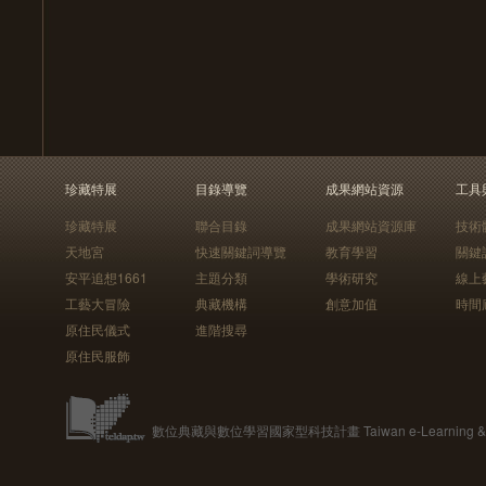
珍藏特展
目錄導覽
成果網站資源
工具
珍藏特展
聯合目錄
成果網站資源庫
技術
天地宮
快速關鍵詞導覽
教育學習
關鍵
安平追想1661
主題分類
學術研究
線上
工藝大冒險
典藏機構
創意加值
時間
原住民儀式
進階搜尋
原住民服飾
數位典藏與數位學習國家型科技計畫 Taiwan e-Learning & Digit