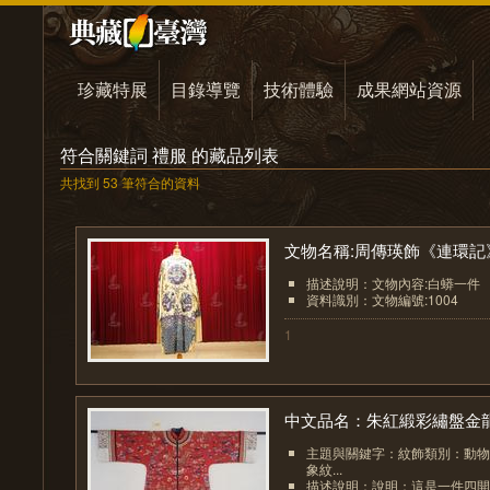
珍藏特展
目錄導覽
技術體驗
成果網站資源
符合關鍵詞 禮服 的藏品列表
共找到 53 筆符合的資料
文物名稱:周傳瑛飾《連環記》.
描述說明：文物內容:白蟒一件
資料識別：文物編號:1004
1
中文品名：朱紅緞彩繡盤金龍.
主題與關鍵字：紋飾類別：動物
象紋...
描述說明：說明：這是一件四開