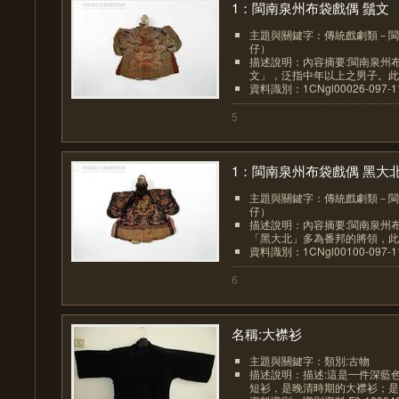
1：閩南泉州布袋戲偶 鬚文
主題與關鍵字：傳統戲劇類－閩
仔）
描述說明：內容摘要:閩南泉州
文」，泛指中年以上之男子。此偶
資料識別：1CNgl00026-097-11
5
1：閩南泉州布袋戲偶 黑大北.
主題與關鍵字：傳統戲劇類－閩
仔）
描述說明：內容摘要:閩南泉州
「黑大北」多為番邦的將領，此偶
資料識別：1CNgl00100-097-11
6
名稱:大襟衫
主題與關鍵字：類別:古物
描述說明：描述:這是一件深藍
短衫，是晚清時期的大襟衫；是受