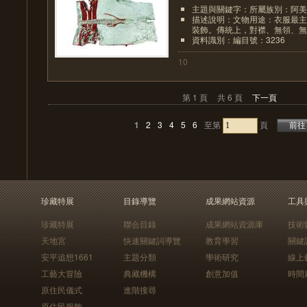
主題與關鍵字：所屬族別：阿美
描述說明：文物用途：衣服最主
裝飾。傳統上，對襟、無領、無袖
資料識別：編目號：3236
10
第 1 頁
共 6 頁
下一頁
1
2
3
4
5
6
至第
頁
珍藏特展
目錄導覽
成果網站資源
工具
珍藏特展
聯合目錄
成果網站資源庫
技術
天地宮
快速關鍵詞導覽
教育學習
關鍵
安平追想1661
主題分類
學術研究
線上
工藝大冒險
典藏機構
創意加值
時間
原住民儀式
進階搜尋
原住民服飾