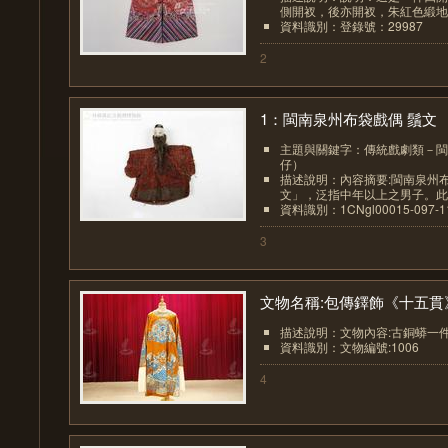
側開衩，後亦開衩，朱紅色緞地上
資料識別：登錄號：29987
2
1：閩南泉州布袋戲偶 鬚文
主題與關鍵字：傳統戲劇類－閩
仔）
描述說明：內容摘要:閩南泉州
文」，泛指中年以上之男子。此偶
資料識別：1CNgl00015-097-11
3
文物名稱:包傳鐸飾《十五貫》.
描述說明：文物內容:古銅蟒一
資料識別：文物編號:1006
4