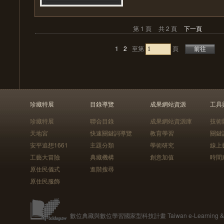
第 1 頁
共 2 頁
下一頁
1
2
至第
頁
珍藏特展
目錄導覽
成果網站資源
工具
珍藏特展
聯合目錄
成果網站資源庫
技術
天地宮
快速關鍵詞導覽
教育學習
關鍵
安平追想1661
主題分類
學術研究
線上
工藝大冒險
典藏機構
創意加值
時間
原住民儀式
進階搜尋
原住民服飾
數位典藏與數位學習國家型科技計畫 Taiwan e-Learning & Digit