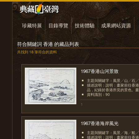
珍藏特展
目錄導覽
技術體驗
成果網站資源
符合關鍵詞 香港 的藏品列表
共找到 18 筆符合的資料
1967香港山河景致
主題與關鍵字：風景╱山╱石╱
描述說明：說明：畫家前往香港
品，紀錄於香港所見的景色。畫家
資料識別：90
1
1967香港海岸風光
主題與關鍵字：風景╱海╱船╱
描述說明：說明：畫家前往香港