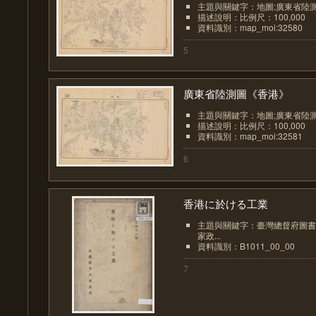
主題與關鍵字：地圖;廣東省陸
描述說明：比例尺：100,000
資料識別：map_moi:32580
5
廣東省陸測圖《香港》
主題與關鍵字：地圖;廣東省陸
描述說明：比例尺：100,000
資料識別：map_moi:32581
6
香港に於ける工業
主題與關鍵字：臺灣總督府圖書
家政...
資料識別：B1011_00_00
7