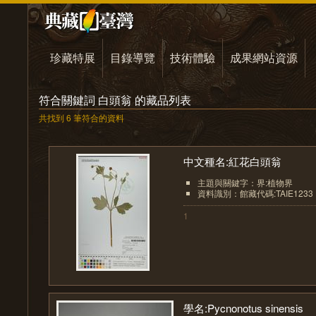
珍藏特展
目錄導覽
技術體驗
成果網站資源
符合關鍵詞 白頭翁 的藏品列表
共找到 6 筆符合的資料
中文種名:紅花白頭翁
主題與關鍵字：界:植物界
資料識別：館藏代碼:TAIE1233
1
學名:Pycnonotus sinensis