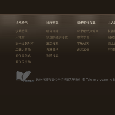
珍藏特展
目錄導覽
成果網站資源
工具
珍藏特展
聯合目錄
成果網站資源庫
技術
天地宮
快速關鍵詞導覽
教育學習
關鍵
安平追想1661
主題分類
學術研究
線上
工藝大冒險
典藏機構
創意加值
時間
原住民儀式
進階搜尋
原住民服飾
數位典藏與數位學習國家型科技計畫 Taiwan e-Learning & Digit