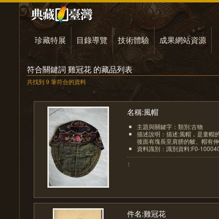
珍藏特展
目錄導覽
技術體驗
成果網站資源
符合關鍵詞 雞冠花 的藏品列表
共找到 9 筆符合的資料
名稱:風帽
主題與關鍵字：類別:古物
描述說明：描述:風帽，是童帽
後面有塊長至肩膀的帔、帽有伸長
資料識別：識別資料:F0-1000409-
1
件名:雞冠花