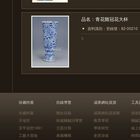
品名：青花雞冠花大杯
資料識別：登錄號：82-00210
9
珍藏特展
目錄導覽
成果網站資源
工具
珍藏特展
聯合目錄
成果網站資源庫
技術
天地宮
快速關鍵詞導覽
教育學習
關鍵
安平追想1661
主題分類
學術研究
線上
工藝大冒險
典藏機構
創意加值
時間