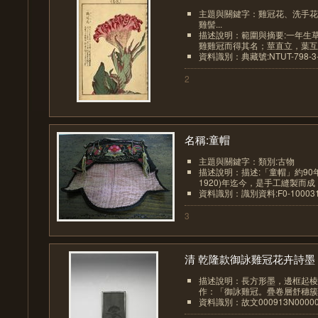
主題與關鍵字：雞冠花、洗手花
雞髻...
描述說明：範圍與摘要:一年生
雞雞冠而得其名；莖直立，葉互生
資料識別：典藏號:NTUT-798-3-0
2
名稱:童帽
主題與關鍵字：類別:古物
描述說明：描述:「童帽」約90
1920)年迄今，是手工縫製而成，
資料識別：識別資料:F0-1000311-
3
清 乾隆款御詠雞冠花卉詩墨
描述說明：長方形墨，邊框起棱
作：「御詠雞冠。疊卷層舒穗簇攢
資料識別：故文000913N00000