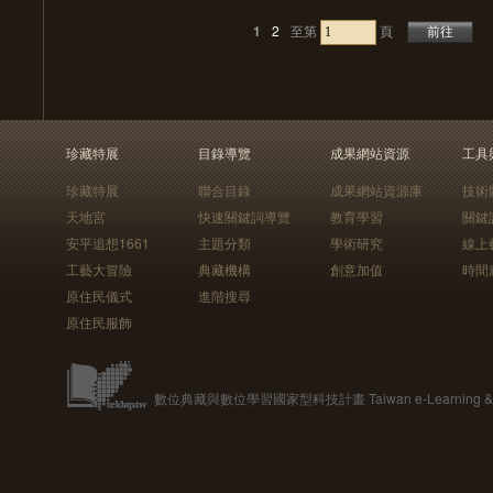
1
2
至第
頁
珍藏特展
目錄導覽
成果網站資源
工具
珍藏特展
聯合目錄
成果網站資源庫
技術
天地宮
快速關鍵詞導覽
教育學習
關鍵
安平追想1661
主題分類
學術研究
線上
工藝大冒險
典藏機構
創意加值
時間
原住民儀式
進階搜尋
原住民服飾
數位典藏與數位學習國家型科技計畫 Taiwan e-Learning & Digit