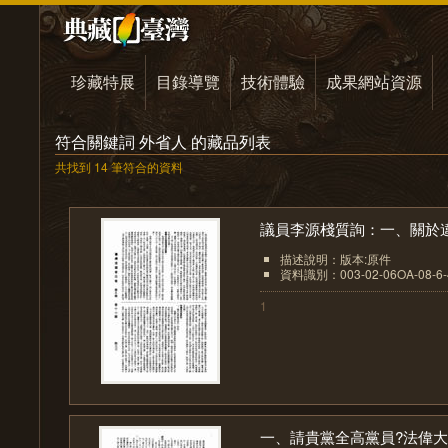
珍藏特展
目錄導覽
技術體驗
成果網站資源
符合關鍵詞 外省人 的藏品列表
共找到 14 筆符合的資料
議員李源棧質詢：一、關於違.
描述說明：版本:原件
資料識別：003-02-06OA-08-6-4
1
一、請貴黨全高黨員?法偉大之