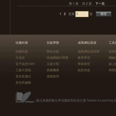
第 1 頁
共 2 頁
下一頁
1
2
至第
頁
珍藏特展
目錄導覽
成果網站資源
工具
珍藏特展
聯合目錄
成果網站資源庫
技術
天地宮
快速關鍵詞導覽
教育學習
關鍵
安平追想1661
主題分類
學術研究
線上
工藝大冒險
典藏機構
創意加值
時間
原住民儀式
進階搜尋
原住民服飾
數位典藏與數位學習國家型科技計畫 Taiwan e-Learning & Digit