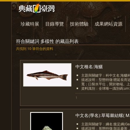
珍藏特展
目錄導覽
技術體驗
成果網站資源
符合關鍵詞 多樣性 的藏品列表
共找到 10 筆符合的資料
中文種名:海鱺
主題與關鍵字：科中文名:海鱺
描述說明：型態特徵:體延長而
寬；口裂水平位，開於吻端。上下
資料識別：全球唯一識別碼:urn:lsid:fi
1
中文名(學名):草莓棘結螺( M..
主題與關鍵字：綱名:腹足綱(Gastr
描述說明：形態特徵:殼近菱形