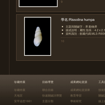
9
學名:Rissolina humpa
主題與關鍵字：界:動物界
描述說明：屬性:殼長：4.2 x 2.1
資料識別：館藏代碼:MLS-RI00
10
珍藏特展
目錄導覽
成果網站資源
工具
珍藏特展
聯合目錄
成果網站資源庫
技術
天地宮
快速關鍵詞導覽
教育學習
關鍵
安平追想1661
主題分類
學術研究
線上