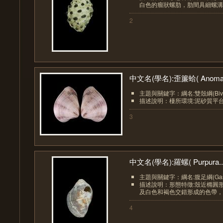
白色的瘤狀螺肋，肋間具細螺溝，
2
中文名(學名):歪簾蛤( Anoma.
主題與關鍵字：綱名:雙殼綱(Bival
描述說明：棲所環境:泥砂質平
3
中文名(學名):羅螺( Purpura..
主題與關鍵字：綱名:腹足綱(Gastr
描述說明：形態特徵:殼近橢圓
及白色和褐色交錯形成的色帶，體
4