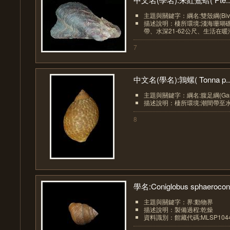
主題與關鍵字：綱名:雙殼綱(Bival
描述說明：棲所環境:淺海珊瑚
帶、水深21-62公尺、生活在暖海
7
中文名(學名):鶉螺( Tonna p..
主題與關鍵字：綱名:腹足綱(Gastr
描述說明：棲所環境:潮間帶至水
8
學名:Coniglobus sphaerocon.
主題與關鍵字：界:動物界
描述說明：製備過程:乾燥
資料識別：館藏代碼:MLSP1044