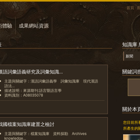
首頁
術體驗
成果網站資源
表
知識庫
新聞
關鍵詞
漢語詞彙語義研究及詞彙知識...
主題與關鍵字：漢語詞彙語義學 詞彙知識庫 現代漢語
語法...
描述說明：來源期刊:語言暨語言學
資料識別：A08035078
1
關於本
您目前所
我國檔案知識庫建置之檢討
所產生的
主題與關鍵字：檔案知識庫 資料探勘 Archives
knowledge...