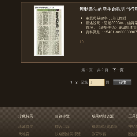
舞動書法的新生命觀雲門行草.
主題與關鍵字：現代舞蹈
描述說明：這是2003年，編
首演，《雄獅美術》總編輯李賢文
資料識別：15401-ne20030907
10
第 1 頁
共 2 頁
下一頁
1
2
至第
頁
珍藏特展
目錄導覽
成果網站資源
工具
珍藏特展
聯合目錄
成果網站資源庫
技術
天地宮
快速關鍵詞導覽
教育學習
關鍵