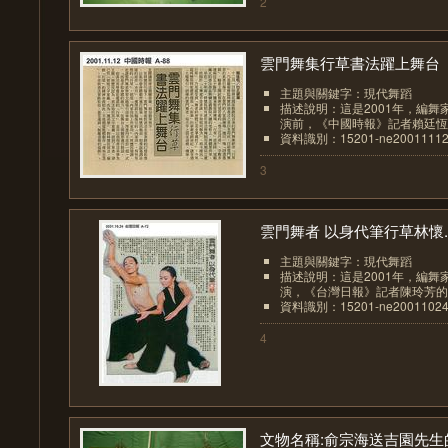
2
雲門舞集行草書法躍上舞台
主題與關鍵字：現代舞蹈
描述說明：這是2001年，編
演前，《中國時報》記者賴廷恆的
資料識別：15201-ne20011112
3
雲門舞者 以身代筆行草林懷..
主題與關鍵字：現代舞蹈
描述說明：這是2001年，編
演，《台灣日報》記者陳玲芳的報
資料識別：15201-ne20011024
4
文物名稱:俞宗海送吉園先生的.