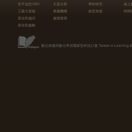
安平追想1661
主題分類
學術研究
線上
工藝大冒險
典藏機構
創意加值
時間
原住民儀式
進階搜尋
原住民服飾
數位典藏與數位學習國家型科技計畫 Taiwan e-Learning & Digit