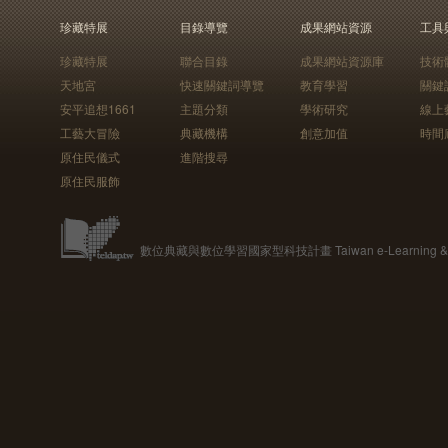
珍藏特展
目錄導覽
成果網站資源
工具
珍藏特展
聯合目錄
成果網站資源庫
技術
天地宮
快速關鍵詞導覽
教育學習
關鍵
安平追想1661
主題分類
學術研究
線上
工藝大冒險
典藏機構
創意加值
時間
原住民儀式
進階搜尋
原住民服飾
數位典藏與數位學習國家型科技計畫 Taiwan e-Learning & Digit