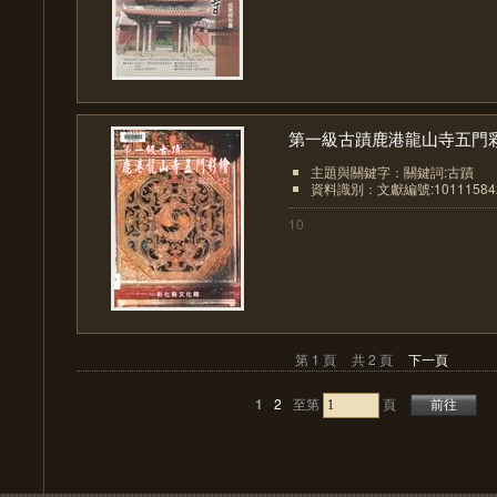
第一級古蹟鹿港龍山寺五門彩.
主題與關鍵字：關鍵詞:古蹟
資料識別：文獻編號:10111584
10
第 1 頁
共 2 頁
下一頁
1
2
至第
頁