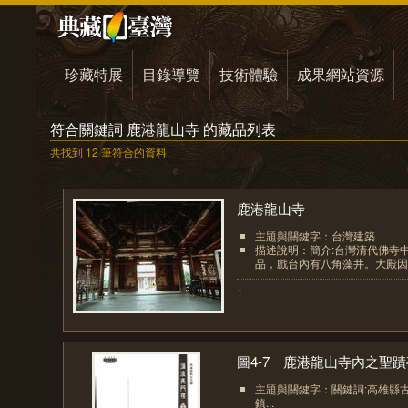
珍藏特展
目錄導覽
技術體驗
成果網站資源
符合關鍵詞 鹿港龍山寺 的藏品列表
共找到 12 筆符合的資料
鹿港龍山寺
主題與關鍵字：台灣建築
描述說明：簡介:台灣清代佛寺
品，戲台內有八角藻井。大殿因九
1
圖4-7 鹿港龍山寺內之聖蹟亭
主題與關鍵字：關鍵詞:高雄縣
鎮...