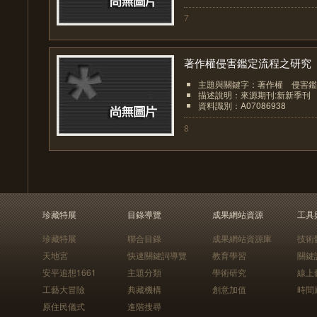
7
著作權侵害鑑定流程之研究
主題與關鍵字：著作權 侵害鑑
描述說明：來源期刊:新新季刊
資料識別：A07086938
8
珍藏特展
目錄導覽
成果網站資源
工具
珍藏特展
聯合目錄
成果網站資源庫
技術
天地宮
快速關鍵詞導覽
教育學習
關鍵
安平追想1661
主題分類
學術研究
線上
工藝大冒險
典藏機構
創意加值
時間
原住民儀式
進階搜尋