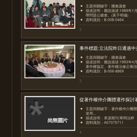
主題與關鍵字：國會議會
描述說明：圖說描述:1989年1
帶問題公聽會。(黃子明攝)
資料識別：B-008-0464
2
事件標題:立法院昨日通過中美.
主題與關鍵字：國會議會
描述說明：圖說描述:1993年4
著作權協定、著作權法修正兩項法
資料識別：B-006-8869
3
從著作權仲介團體運作探討著.
主題與關鍵字：著作權仲介團體
使用...
描述說明：來源期刊:華岡法粹
資料識別：A07075711
4