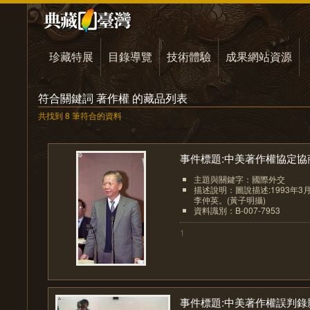
珍藏特展
目錄導覽
技術體驗
成果網站資源
符合關鍵詞 著作權 的藏品列表
共找到 8 筆符合的資料
事件標題:中美著作權協定協商.
主題與關鍵字：國際外交
描述說明：圖說描述:1993年
李仲英。(黃子明攝)
資料識別：B-007-7953
1
事件標題:中美著作權誤判錄影.