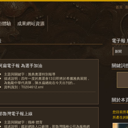
首頁
術體驗
成果網站資源
表
電子報
新聞
關鍵詞
阿扁電子報 為選手加油
主題與關鍵字：雅典奧運特別報導
描述說明：四年一度的奧運會13日即將於希臘雅典展開，
為勉勵中華代表隊，陳水扁總統在今天出刊的...
資料識別：T0204612.xml
1
關於本
您目前所
那魯灣電子報上線
所產生的
主題與關鍵字：職棒 體育
描述說明：鑑於網路人口劇增，那魯灣職棒公司為服務網