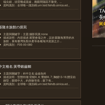
端尖細，頭背幾成直線，兩眼間隔區不隆突。...
資料識別：全球唯一識別碼:urn:lsid:fishdb.sinica.ed...
2
基隆水族館の摸寫
主題與關鍵字：主題:攝影寫真:none
描述說明：內容描述:展覽會場之外，設於基隆海濱旁的水
族館，展有臺灣魚類水產等各種海洋資源之介...
資料識別：F05-00-080
3
中文種名:黃帶錐齒鯛
主題與關鍵字：科中文名:金線魚科
描述說明：型態特徵:背鰭X, 8; 臀鰭III, 7; 胸鰭13-16;體呈紡
錘型；眼睛中大，約與吻等長；眼下有...
資料識別：全球唯一識別碼:urn:lsid:fishdb.sinica.ed...
4