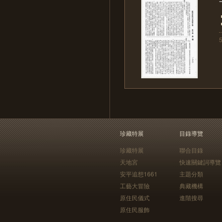
珍藏特展
目錄導覽
珍藏特展
聯合目錄
天地宮
快速關鍵詞導覽
安平追想1661
主題分類
工藝大冒險
典藏機構
原住民儀式
進階搜尋
原住民服飾