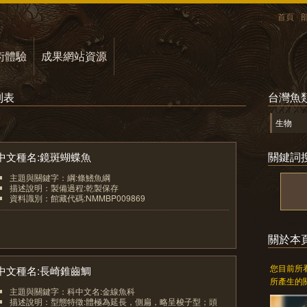
首頁
術體驗
成果網站資源
列表
台灣魚
生物
關鍵詞
中文種名:鏡斑蝴蝶魚
主題與關鍵字：綱:條鰭魚綱
描述說明：製備過程:乾製保存
資料識別：館藏代碼:NMMBP009869
1
關於本
您目前所
中文種名:長崎錐齒鯛
所產生的
主題與關鍵字：科中文名:金線魚科
描述說明：型態特徵:體極為延長，側扁，略呈梭子型；頭