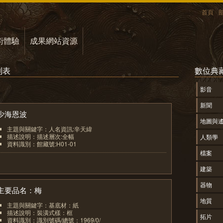
首頁
術體驗
成果網站資源
列表
數位典
影音
新聞
少海恩波
地圖與
主題與關鍵字：人名資訊:辛天緯
描述說明：描述層次:全幅
人類學
資料識別：館藏號:H01-01
檔案
1
建築
器物
主要品名：梅
地質
主題與關鍵字：基底材：紙
描述說明：裝潢式樣：框
拓片
資料識別：識別號碼/總號：1969/0/