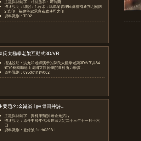
主題與關鍵字：相關族群：噶瑪蘭
描述說明：印記：1.官印：噶瑪蘭管理民番糧補通判之關防
2.官印：福建等處承宣布政使司之印
資料識別：T002
5
陳氏太極拳老架互動式3D/VR
描述說明：洪允和老師演示的陳氏太極拳老架3D/VR'共64
式'於桃園縣龜山鄉國立體育學院運科所力學實...
資料識別：0953c1hstv002
6
主要題名:金崑嵛山白骨圖并詩...
主題與關鍵字：資料庫類別:遼金元拓片
描述說明：原件中曆年代:金世宗大定二十三年十一月十六
日
資料識別：登錄號:fsnrb03981
7