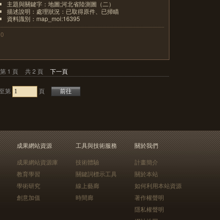
主題與關鍵字：地圖;河北省陸測圖（二）
描述說明：處理狀況：已取得原件、已掃瞄
資料識別：map_moi:16395
10
第 1 頁
共 2 頁
下一頁
至第
頁
成果網站資源
工具與技術服務
關於我們
成果網站資源庫
技術體驗
計畫簡介
教育學習
關鍵詞標示工具
關於本站
學術研究
線上藝廊
如何利用本站資源
創意加值
時間廊
著作權聲明
隱私權聲明