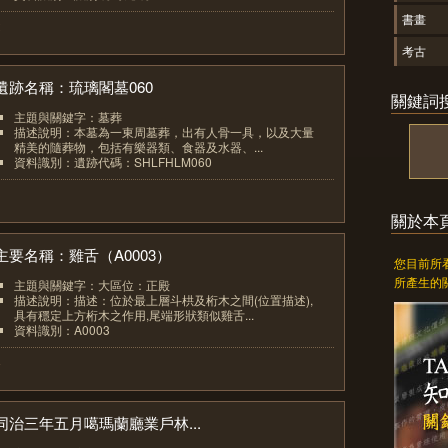
書畫
2
考古
遺跡名稱：琉璃閣墓060
關鍵詞
主題與關鍵字：墓葬
描述說明：本墓為一東周墓葬，出有人骨一具，以及大量
精美的隨葬物，包括有樂器類、食器及水器、...
資料識別：遺跡代碼：SHLFHLM060
3
關於本
主要名稱：雞舌（A0003）
您目前所
所產生的
主題與關鍵字：大區位：正殿
描述說明：描述：位於最上層斗栱及桁木之間(位置描述),
具有穩定上方桁木之作用,尾端形狀類似雞舌...
資料識別：A0003
4
同治三年五月噶瑪蘭廳業戶林...