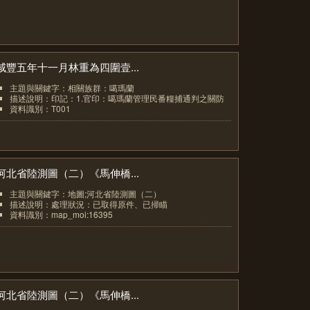
咸豐五年十一月林重為四圍壹...
主題與關鍵字：相關族群：噶瑪蘭
描述說明：印記：1.官印：噶瑪蘭管理民番糧捕通判之關防
資料識別：T001
8
河北省陸測圖（二）《馬伸橋...
主題與關鍵字：地圖;河北省陸測圖（二）
描述說明：處理狀況：已取得原件、已掃瞄
資料識別：map_moi:16395
9
河北省陸測圖（二）《馬伸橋...