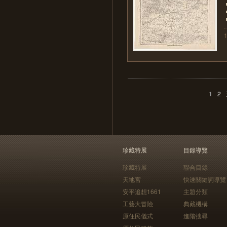
1
2
珍藏特展
目錄導覽
珍藏特展
聯合目錄
天地宮
快速關鍵詞導覽
安平追想1661
主題分類
工藝大冒險
典藏機構
原住民儀式
進階搜尋