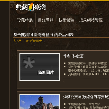
珍藏特展
目錄導覽
技術體驗
成果網站資源
符合關鍵詞 臺灣總督府 的藏品列表
共找到 2 筆符合的資料
件名:[林獻堂]
主題與關鍵字：關鍵字:林獻堂
描述說明：範圍與摘要:林獻堂（西
臺中縣霧峰鄉人，諱大椿，號灌園
資料識別：典藏號:NTHU-LIB-001
1
煙酒公賣局(原總督府專賣局).
主題與關鍵字：台灣建築
描述說明：簡介:具有與總督府