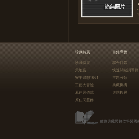
珍藏特展
目錄導覽
珍藏特展
聯合目錄
天地宮
快速關鍵詞導覽
安平追想1661
主題分類
工藝大冒險
典藏機構
原住民儀式
進階搜尋
原住民服飾
數位典藏與數位學習國家型科技計畫 