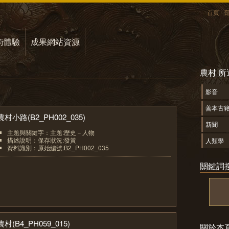
首頁
術體驗
成果網站資源
農村 
影音
善本古
農村小路(B2_PH002_035)
新聞
主題與關鍵字：主題:歷史－人物
描述說明：保存狀況:發黃
人類學
資料識別：原始編號:B2_PH002_035
1
關鍵詞
農村(B4_PH059_015)
關於本