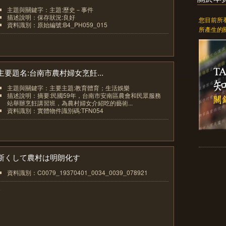
主題與關鍵字：主題:歷史－事件
描述說明：保存狀況:良好
您目前所
資料識別：原始編號:B4_PH059_015
所產生的
2
主要題名:台南市農村婦女烹飪...
主題與關鍵字：主要主題:教育體育；生活娛樂
描述說明：摘要:民國59年，台南市安南區農會和民眾服務
站舉辦烹飪講習班，為農村婦女介紹吃的藝術...
資料識別：實體物件識別碼:TFN054
3
斯くして農村は明朗化す
資料識別：C0079_19370401_0034_0039_078921
4