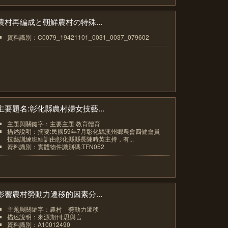
農村再編成と朝鮮農村の特殊...
資料識別：C0079_19421101_0031_0037_079602
5
主要題名:彰化縣農村婦女技藝...
主題與關鍵字：主要主題:教育體育
描述說明：摘要:民國59年7月彰化縣溪州鄉農會四健會員
技藝訓練班結訓由彰化縣縣長陳時英主持，有...
資料識別：實體物件識別碼:TFN052
6
影響農村勞動力遷移的因素分...
主題與關鍵字：農村 勞動力遷移
描述說明：來源期刊:思與言
資料識別：A10012490