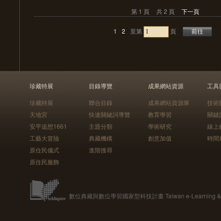
第 1 頁
共 2 頁
下一頁
1
2
至第
頁
珍藏特展
目錄導覽
成果網站資源
工具
珍藏特展
聯合目錄
成果網站資源庫
技術
天地宮
快速關鍵詞導覽
教育學習
關鍵
安平追想1661
主題分類
學術研究
線上
工藝大冒險
典藏機構
創意加值
時間
原住民儀式
進階搜尋
原住民服飾
數位典藏與數位學習國家型科技計畫 Taiwan e-Learning & Digit