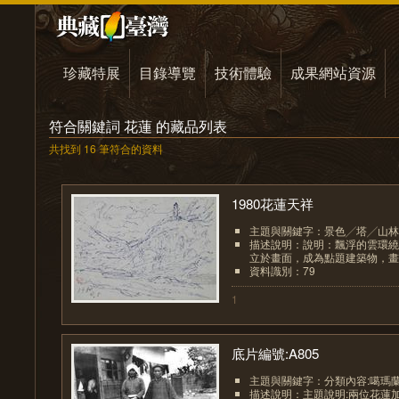
珍藏特展
目錄導覽
技術體驗
成果網站資源
符合關鍵詞 花蓮 的藏品列表
共找到 16 筆符合的資料
1980花蓮天祥
主題與關鍵字：景色╱塔╱山林
描述說明：說明：飄浮的雲環繞
立於畫面，成為點題建築物，畫家
資料識別：79
1
底片編號:A805
主題與關鍵字：分類內容:噶瑪
描述說明：主題說明:兩位花蓮加禮宛