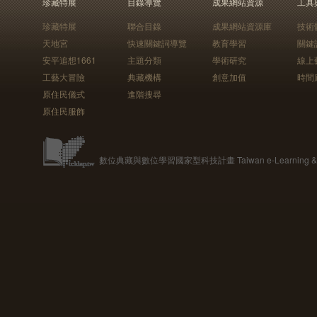
珍藏特展
目錄導覽
成果網站資源
工具
珍藏特展
聯合目錄
成果網站資源庫
技術
天地宮
快速關鍵詞導覽
教育學習
關鍵
安平追想1661
主題分類
學術研究
線上
工藝大冒險
典藏機構
創意加值
時間
原住民儀式
進階搜尋
原住民服飾
數位典藏與數位學習國家型科技計畫 Taiwan e-Learning & Digit