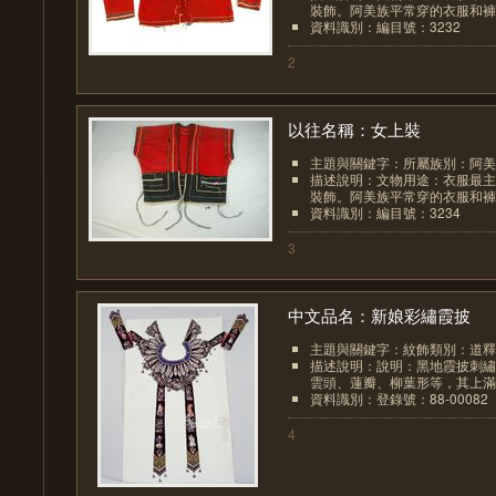
裝飾。阿美族平常穿的衣服和褲子
資料識別：編目號：3232
2
以往名稱：女上裝
主題與關鍵字：所屬族別：阿美
描述說明：文物用途：衣服最主
裝飾。阿美族平常穿的衣服和褲子
資料識別：編目號：3234
3
中文品名：新娘彩繡霞披
主題與關鍵字：紋飾類別：道釋
描述說明：說明：黑地霞披刺繡
雲頭、蓮瓣、柳葉形等，其上滿佈
資料識別：登錄號：88-00082
4