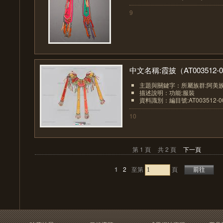
9
中文名稱:霞披（AT003512-00
主題與關鍵字：所屬族群:阿美
描述說明：功能:服裝
資料識別：編目號:AT003512-0
10
第 1 頁
共 2 頁
下一頁
1
2
至第
頁