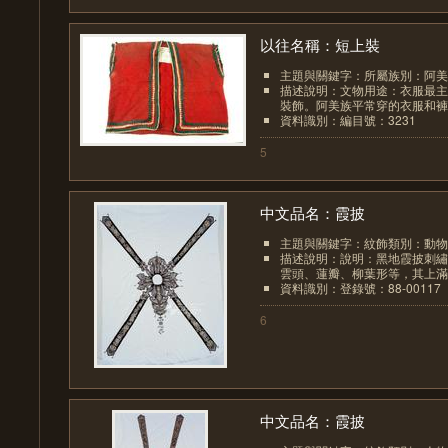
以往名稱：短上裝
主題與關鍵字：所屬族別：阿美
描述說明：文物用途：衣服最主
裝飾。阿美族平常穿的衣服和褲子
資料識別：編目號：3231
5
中文品名：霞披
主題與關鍵字：紋飾類別：動物
描述說明：說明：黑地霞披刺繡
雲頭、蓮瓣、柳葉形等，其上滿佈
資料識別：登錄號：88-00117
6
中文品名：霞披