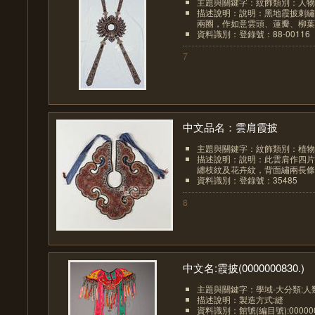
主題與關鍵字：紋飾類別：人物
描述說明：說明：黑地霞披刺繡
兩圈，作如意雲頭、蓮瓣、柳葉形
資料識別：登錄號：88-00116
7
中文品名：雲肩霞披
主題與關鍵字：紋飾類別：植物
描述說明：說明：此雲肩作四片
纏枝紋及花卉紋，背面繡兩長條藍
資料識別：登錄號：35485
8
中文名:霞披(0000000830.)
主題與關鍵字：學域-大分類:人
描述說明：製造方式:縫
資料識別：館號(編目號):000000