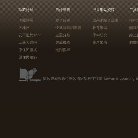
珍藏特展
目錄導覽
成果網站資源
工具
珍藏特展
聯合目錄
成果網站資源庫
技術
天地宮
快速關鍵詞導覽
教育學習
關鍵
安平追想1661
主題分類
學術研究
線上
工藝大冒險
典藏機構
創意加值
時間
原住民儀式
進階搜尋
原住民服飾
數位典藏與數位學習國家型科技計畫 Taiwan e-Learning & Digit