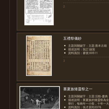
2
五禮祭儀鈔
主題與關鍵字：主題:善本古籍
描述說明：裝訂:線裝
資料識別：書號:00511
3
賽夏族矮靈祭之一
主題與關鍵字：主題:活動-慶典
描述說明：賽夏族的矮靈祭為全
舉行，每兩年一小祭，十年一大祭
資料識別：張才原民0376