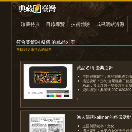
珍藏特展
目錄導覽
技術體驗
成果網站資源
符合關鍵詞 祭儀 的藏品列表
共找到 6 筆符合的資料
藏品名稱:慶典之舞
主題與關鍵字：李登輝總統文物
描述說明：形制:金屬雕畫工藝
為底，其上浮嵌一塊長方形金屬片
資料識別：典藏號:007-020300-0
1
漁人部落kaliman的祭儀活動
主題與關鍵字：文化
描述說明：摘要:介紹雅美普通