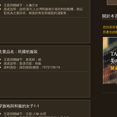
主題與關鍵字：人像∕少女
描述說明：說明:新引入台灣和旗袍引發此時的動機，然以
彩色為主要訴求。椅面的青色和牆面的淺紫青...
關於本
2
您目前所
所產生的
主要品名：民國初服裝
主題與關鍵字：基底材：紙
描述說明：裝潢式樣：裱板
資料識別：識別號碼/總號：1972/136/19
3
穿旗袍與和服的女子1-1
主題與關鍵字：主題:人物-合照