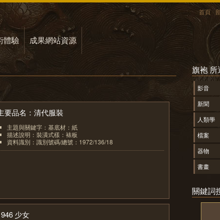
首頁
術體驗
成果網站資源
旗袍 
影音
新聞
主要品名：清代服裝
人類學
主題與關鍵字：基底材：紙
描述說明：裝潢式樣：裱板
檔案
資料識別：識別號碼/總號：1972/136/18
器物
1
書畫
關鍵詞
1946 少女