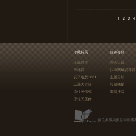
1
2
3
4
珍藏特展
目錄導覽
珍藏特展
聯合目錄
天地宮
快速關鍵詞導覽
安平追想1661
主題分類
工藝大冒險
典藏機構
原住民儀式
進階搜尋
原住民服飾
數位典藏與數位學習國家型科技計畫 