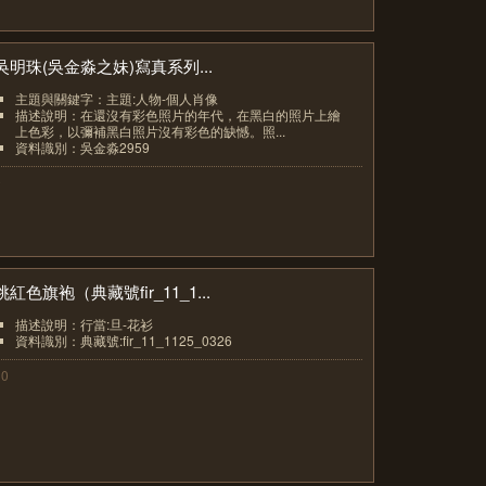
吳明珠(吳金淼之妹)寫真系列...
主題與關鍵字：主題:人物-個人肖像
描述說明：在還沒有彩色照片的年代，在黑白的照片上繪
上色彩，以彌補黑白照片沒有彩色的缺憾。照...
資料識別：吳金淼2959
9
桃紅色旗袍（典藏號fir_11_1...
描述說明：行當:旦-花衫
資料識別：典藏號:fir_11_1125_0326
10