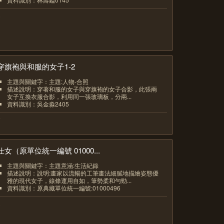
6
穿旗袍與和服的女子1-2
主題與關鍵字：主題:人物-合照
描述說明：穿著和服的女子與穿旗袍的女子合影，此張兩
女子互換衣服合影，利用同一張玻璃板，分兩...
資料識別：吳金淼2405
7
仕女（原單位統一編號 01000...
主題與關鍵字：主題意涵:生活紀錄
描述說明：說明:畫家以流暢的工筆畫法細膩地描繪姿態優
雅的現代女子，線條運用自如，筆勢柔和勻勁...
資料識別：原典藏單位統一編號:01000496
8