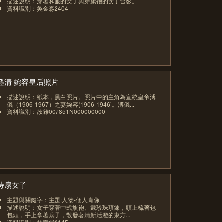
描述說明：穿著和服的女子與穿旗袍的女子合影。
資料識別：吳金淼2404
4
遜清 婉容皇后照片
描述說明：紙本，黑白照片。照片中的主角為宣統皇帝溥
儀（1906-1967）之妻婉容(1906-1946)。溥儀...
資料識別：故雜007851N000000000
5
持扇女子
主題與關鍵字：主題:人物-個人肖像
描述說明：女子穿著中式旗袍、戴珍珠項鍊，頭上梳著包
包頭，手上拿著扇子，散發著清新活潑的東方...
資料識別：林壽鎰0145