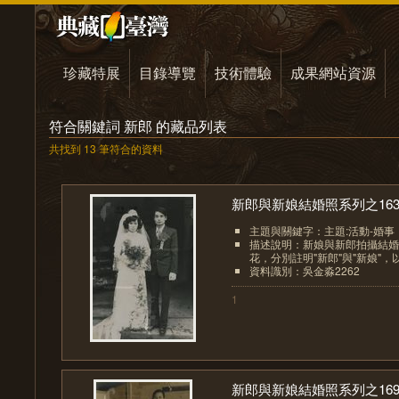
珍藏特展
目錄導覽
技術體驗
成果網站資源
符合關鍵詞 新郎 的藏品列表
共找到 13 筆符合的資料
新郎與新娘結婚照系列之16
主題與關鍵字：主題:活動-婚事
描述說明：新娘與新郎拍攝結婚
花，分別註明"新郎"與"新娘"，以
資料識別：吳金淼2262
1
新郎與新娘結婚照系列之16