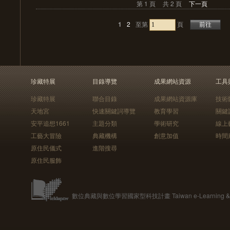
第 1 頁
共 2 頁
下一頁
1
2
至第
頁
珍藏特展
目錄導覽
成果網站資源
工具
珍藏特展
聯合目錄
成果網站資源庫
技術
天地宮
快速關鍵詞導覽
教育學習
關鍵
安平追想1661
主題分類
學術研究
線上
工藝大冒險
典藏機構
創意加值
時間
原住民儀式
進階搜尋
原住民服飾
數位典藏與數位學習國家型科技計畫 Taiwan e-Learning & Digit