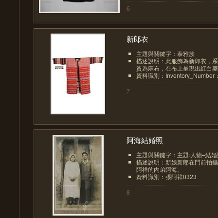
6
新郎衣
主題與關鍵字：泰雅族
描述說明：此服飾為新郎衣，系
質為麻布，在布上呈現出紅白菱型
資料識別：Inventory_Number：
7
阿海結婚照
主題與關鍵字：主題:人物–結婚
描述說明：新娘新郎在門前拍攝
阿祥的內弟阿海。
資料識別：張阿祥0323
8