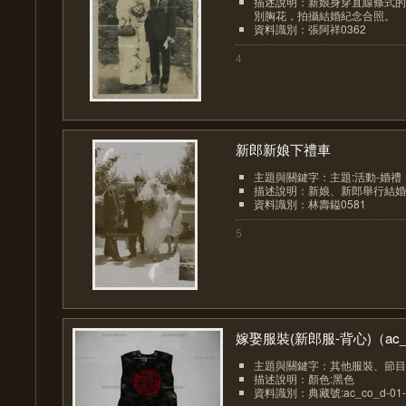
描述說明：新娘身穿直線條式的
別胸花，拍攝結婚紀念合照。
資料識別：張阿祥0362
4
新郎新娘下禮車
主題與關鍵字：主題:活動-婚禮
描述說明：新娘、新郎舉行結婚
資料識別：林壽鎰0581
5
嫁娶服裝(新郎服-背心)（ac_.
主題與關鍵字：其他服裝、節目
描述說明：顏色:黑色
資料識別：典藏號:ac_co_d-01-0