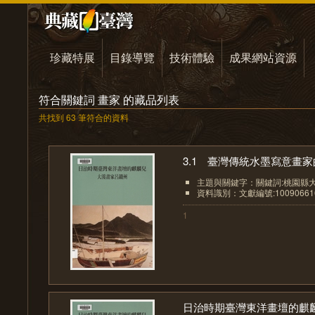
珍藏特展
目錄導覽
技術體驗
成果網站資源
符合關鍵詞 畫家 的藏品列表
共找到 63 筆符合的資料
3.1 臺灣傳統水墨寫意畫家的
主題與關鍵字：關鍵詞:桃園縣大
資料識別：文獻編號:10090661
1
日治時期臺灣東洋畫壇的麒麟.