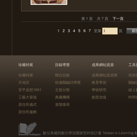
第 1 頁
共 7 頁
下一頁
1
2
3
4
5
6
7
至第
頁
珍藏特展
目錄導覽
成果網站資源
工具
珍藏特展
聯合目錄
成果網站資源庫
技術
天地宮
快速關鍵詞導覽
教育學習
關鍵
安平追想1661
主題分類
學術研究
線上
工藝大冒險
典藏機構
創意加值
時間
原住民儀式
進階搜尋
原住民服飾
數位典藏與數位學習國家型科技計畫 Taiwan e-Learning & Digit