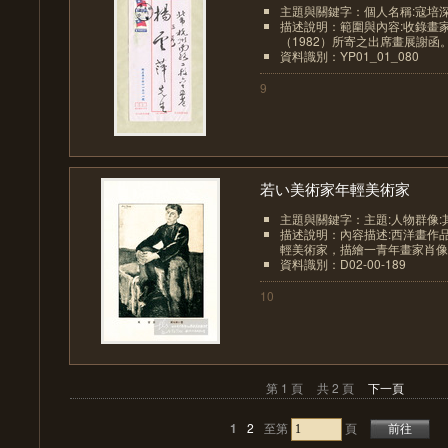
主題與關鍵字：個人名稱:寇培
描述說明：範圍與內容:收錄畫
（1982）所寄之出席畫展謝函
資料識別：YP01_01_080
9
若い美術家年輕美術家
主題與關鍵字：主題:人物群像:
描述說明：內容描述:西洋畫作
輕美術家，描繪一青年畫家肖像。
資料識別：D02-00-189
10
第 1 頁
共 2 頁
下一頁
1
2
至第
頁