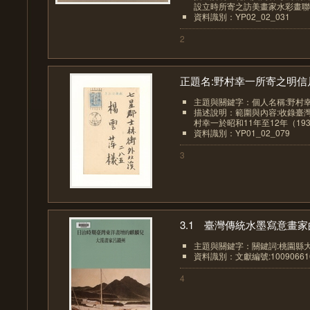
設立時所寄之訪美畫家水彩畫聯展
資料識別：YP02_02_031
2
正題名:野村幸一所寄之明信片.
主題與關鍵字：個人名稱:野村
描述說明：範圍與內容:收錄臺
村幸一於昭和11年至12年（1936-
資料識別：YP01_02_079
3
3.1 臺灣傳統水墨寫意畫家的
主題與關鍵字：關鍵詞:桃園縣大
資料識別：文獻編號:10090661
4