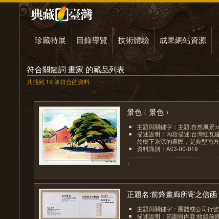
珍藏特展
目錄導覽
技術體驗
成果網站資源
符合關鍵詞 畫家 的藏品列表
共找到 19 筆符合的資料
景色﹙景色﹚
主題與關鍵字：主題:自然風景:n
描述說明：內容描述:台灣紅瓦
於樹下乘涼的農民，是典型南方氣
資料識別：A03-00-019
1
正題名:前鋒畫廊所寄之信函（.
主題與關鍵字：團體或公司行號
描述說明：範圍與內容:收錄前鋒