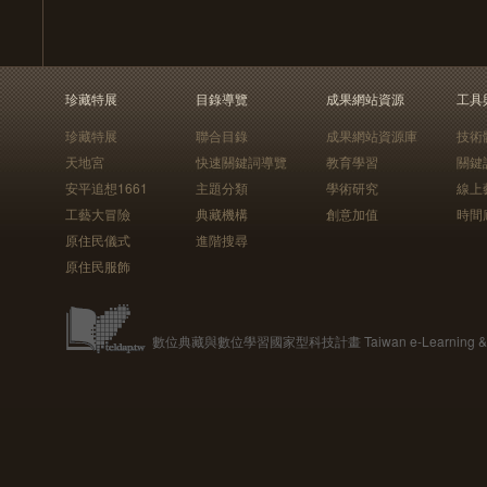
珍藏特展
目錄導覽
成果網站資源
工具
珍藏特展
聯合目錄
成果網站資源庫
技術
天地宮
快速關鍵詞導覽
教育學習
關鍵
安平追想1661
主題分類
學術研究
線上
工藝大冒險
典藏機構
創意加值
時間
原住民儀式
進階搜尋
原住民服飾
數位典藏與數位學習國家型科技計畫 Taiwan e-Learning & Digit