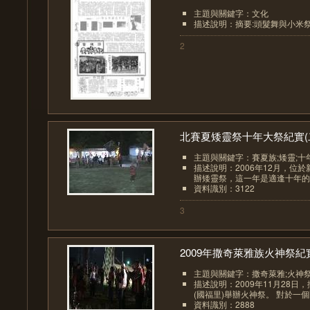
主題與關鍵字：文化
描述說明：摘要:頭髮舞與小米
2
北賽夏矮靈祭十年大祭紀實(二.
主題與關鍵字：賽夏族;矮靈;十
描述說明：2006年12月，位
辦矮靈祭，這一年是適逢十年的大
資料識別：3122
3
2009年撒奇萊雅族火神祭紀實.
主題與關鍵字：撒奇萊雅;火神
描述說明：2009年11月28
(國福里)舉辦火神祭。 對於一個
資料識別：2888