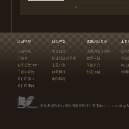
4
珍藏特展
目錄導覽
成果網站資源
工具
珍藏特展
聯合目錄
成果網站資源庫
技術
天地宮
快速關鍵詞導覽
教育學習
關鍵
安平追想1661
主題分類
學術研究
線上
工藝大冒險
典藏機構
創意加值
時間
原住民儀式
進階搜尋
原住民服飾
數位典藏與數位學習國家型科技計畫 Taiwan e-Learning & Digit