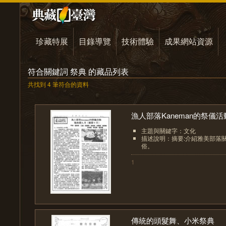
珍藏特展
目錄導覽
技術體驗
成果網站資源
符合關鍵詞 祭典 的藏品列表
共找到 4 筆符合的資料
漁人部落Kaneman的祭儀活
主題與關鍵字：文化
描述說明：摘要:介紹雅美部落
俗。
1
傳統的頭髮舞、小米祭典