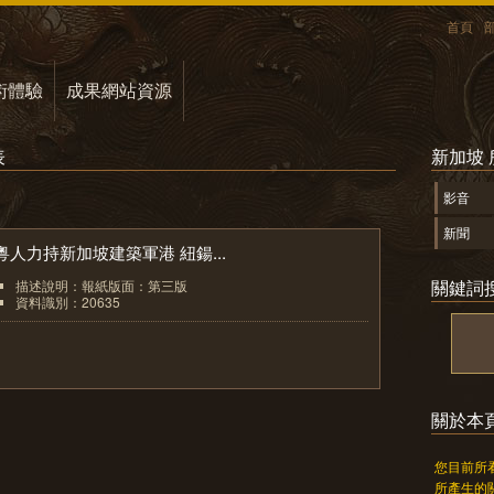
首頁
術體驗
成果網站資源
表
新加坡
影音
新聞
粵人力持新加坡建築軍港 紐鍚...
關鍵詞
描述說明：報紙版面：第三版
資料識別：20635
1
關於本
您目前所
所產生的