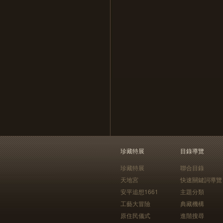
珍藏特展
目錄導覽
珍藏特展
聯合目錄
天地宮
快速關鍵詞導覽
安平追想1661
主題分類
工藝大冒險
典藏機構
原住民儀式
進階搜尋