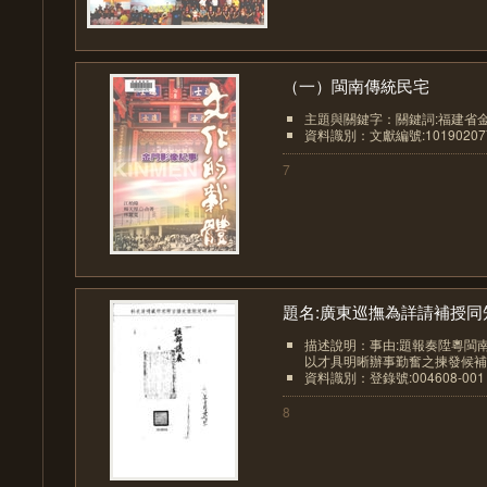
（一）閩南傳統民宅
主題與關鍵字：關鍵詞:福建省金
資料識別：文獻編號:10190207
7
題名:廣東巡撫為詳請補授同知.
描述說明：事由:題報奏陞粵閩
以才具明晰辦事勤奮之揀發候補同
資料識別：登錄號:004608-001
8