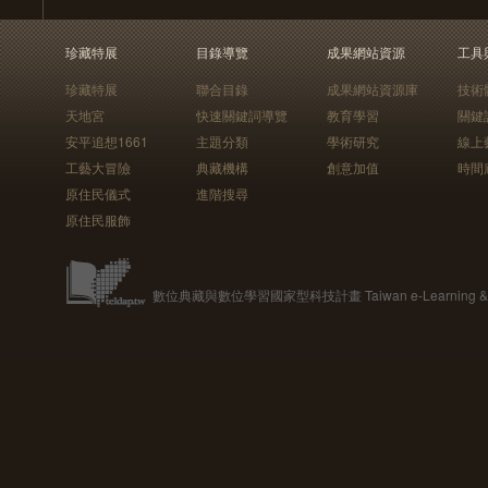
珍藏特展
目錄導覽
成果網站資源
工具
珍藏特展
聯合目錄
成果網站資源庫
技術
天地宮
快速關鍵詞導覽
教育學習
關鍵
安平追想1661
主題分類
學術研究
線上
工藝大冒險
典藏機構
創意加值
時間
原住民儀式
進階搜尋
原住民服飾
數位典藏與數位學習國家型科技計畫 Taiwan e-Learning & Digit