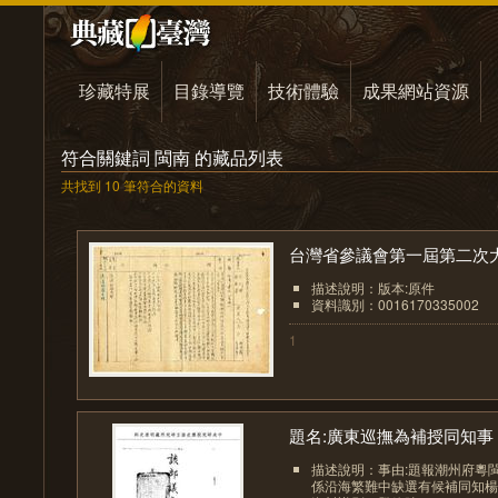
珍藏特展
目錄導覽
技術體驗
成果網站資源
符合關鍵詞 閩南 的藏品列表
共找到 10 筆符合的資料
台灣省參議會第一屆第二次大.
描述說明：版本:原件
資料識別：0016170335002
1
題名:廣東巡撫為補授同知事
描述說明：事由:題報潮州府粵
係沿海繁難中缺選有候補同知楊時