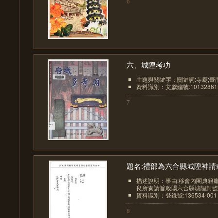
6
六、城隍考功
主題與關鍵字：關鍵詞:寺廟;臺
資料識別：文獻編號:10132861
7
題名:禮部為六合縣城隍神請敕.
描述說明：事由:移會內閣典籍
良所奏請旨敕賜六合縣城隍封號以
資料識別：登錄號:136534-001
8