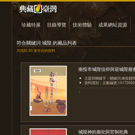
珍藏特展
目錄導覽
技術體驗
成果網站資源
符合關鍵詞 城隍 的藏品列表
共找到 20 筆符合的資料
南投市城隍信仰與迎城隍廟會.
主題與關鍵字：關鍵詞:南投縣
資料識別：文獻編號:10172092
1
城隍神的廟祀與官制祀典