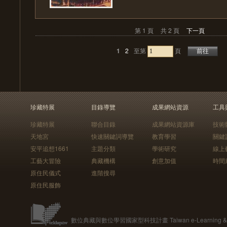
第 1 頁
共 2 頁
下一頁
1
2
至第
頁
珍藏特展
目錄導覽
成果網站資源
工具
珍藏特展
聯合目錄
成果網站資源庫
技術
天地宮
快速關鍵詞導覽
教育學習
關鍵
安平追想1661
主題分類
學術研究
線上
工藝大冒險
典藏機構
創意加值
時間
原住民儀式
進階搜尋
原住民服飾
數位典藏與數位學習國家型科技計畫 Taiwan e-Learning & Digit