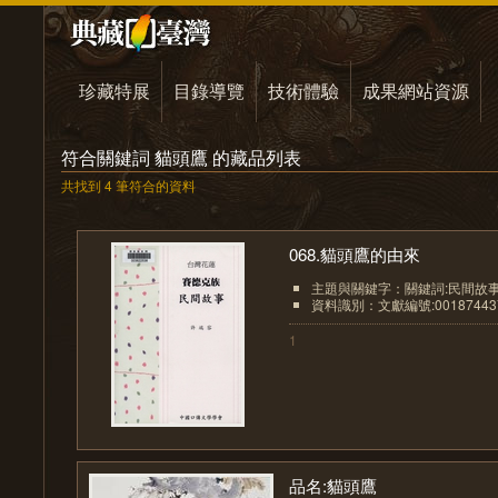
珍藏特展
目錄導覽
技術體驗
成果網站資源
符合關鍵詞 貓頭鷹 的藏品列表
共找到 4 筆符合的資料
068.貓頭鷹的由來
主題與關鍵字：關鍵詞:民間故事
資料識別：文獻編號:00187443
1
品名:貓頭鷹