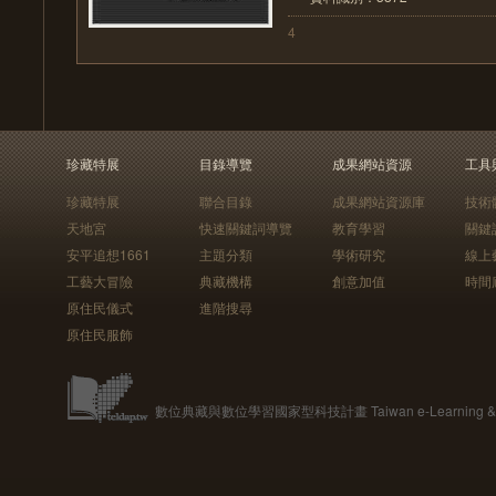
4
珍藏特展
目錄導覽
成果網站資源
工具
珍藏特展
聯合目錄
成果網站資源庫
技術
天地宮
快速關鍵詞導覽
教育學習
關鍵
安平追想1661
主題分類
學術研究
線上
工藝大冒險
典藏機構
創意加值
時間
原住民儀式
進階搜尋
原住民服飾
數位典藏與數位學習國家型科技計畫 Taiwan e-Learning & Digit