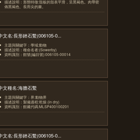
描述說明：形態特徵:殼板的殼表平滑，呈黑褐色。肉帶密
佈黑褐色、長而尖的棘。
5
中文名:長形銼石鱉(006105-0...
主題與關鍵字：學域:動物
描述說明：種命名者:(Sowerby)
資料識別：館號(編目號):006105-00014
6
中文種名:海膽石鱉
主題與關鍵字：界:動物界
描述說明：製備過程:乾燥 (in dry)
資料識別：館藏代碼:MLSP400100201
7
中文名:長形銼石鱉(006105-0...