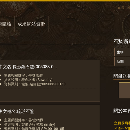
首頁
術體驗
成果網站資源
石鱉 
生物
新聞
中文名:長形銼石鱉(005088-0...
關鍵詞
主題與關鍵字：學域:動物
描述說明：種命名者:(Sowerby)
資料識別：館號(編目號):005088-00150
1
關於本
中文種名:琉球石鱉
主題與關鍵字：界:動物界
您目前所
描述說明：製備過程:乾燥 (in dry)
所產生的
資料識別：館藏代碼:MLSP400100105