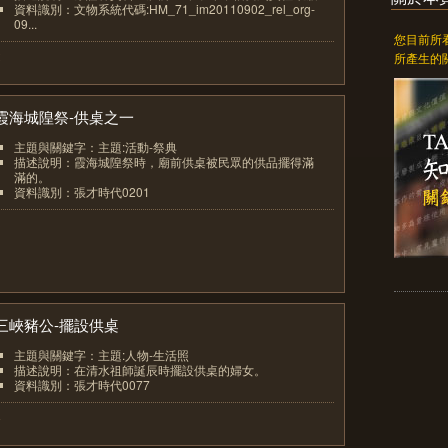
資料識別：文物系統代碼:HM_71_im20110902_rel_org-
09...
您目前所
2
所產生的
霞海城隍祭-供桌之一
主題與關鍵字：主題:活動-祭典
描述說明：霞海城隍祭時，廟前供桌被民眾的供品擺得滿
滿的。
資料識別：張才時代0201
3
三峽豬公-擺設供桌
主題與關鍵字：主題:人物-生活照
描述說明：在清水祖師誕辰時擺設供桌的婦女。
資料識別：張才時代0077
4