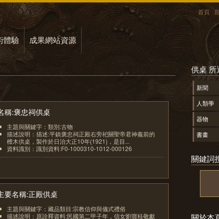
首頁
術體驗
成果網站資源
供桌 
新聞
人類學
名稱:褒忠祠供桌
器物
主題與關鍵字：類別:古物
描述說明：描述:平鎮褒忠祠正殿右旁祀關聖帝君神龕前的
書畫
檀木供桌，製作於日治大正10年(1921)，是目...
資料識別：識別資料:F0-1000310-1012-000126
關鍵詞
1
主要名稱:正殿供桌
主題與關鍵字：藏品類目:宗教信仰與儀式禮俗
描述說明：原詮釋資料:民國第二甲子年，信女劉寶桂敬獻
關於本