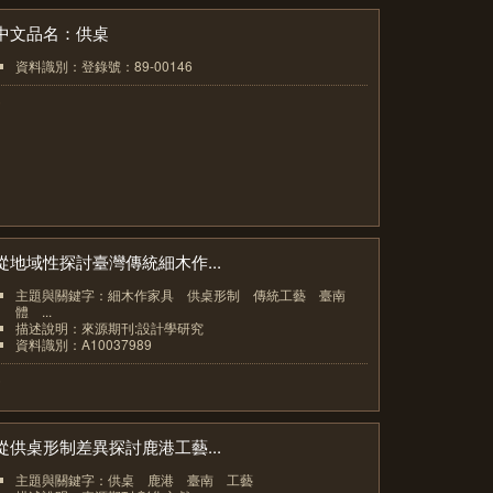
中文品名：供桌
資料識別：登錄號：89-00146
5
從地域性探討臺灣傳統細木作...
主題與關鍵字：細木作家具 供桌形制 傳統工藝 臺南
體 ...
描述說明：來源期刊:設計學研究
資料識別：A10037989
6
從供桌形制差異探討鹿港工藝...
主題與關鍵字：供桌 鹿港 臺南 工藝