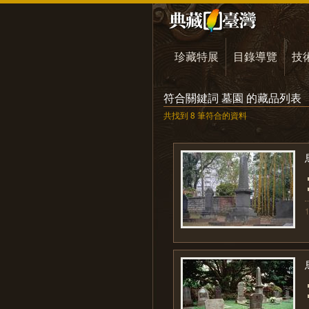
珍藏特展
目錄導覽
技
符合關鍵詞 墓園 的藏品列表
共找到 8 筆符合的資料