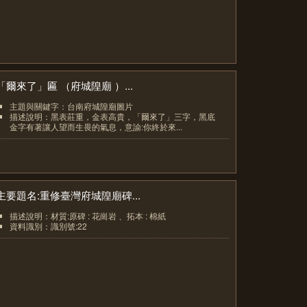
4
「爾來了」匾 （府城隍廟 ）...
主題與關鍵字：台南府城隍廟圖片
描述說明：黑表莊重，金表高貴，「爾來了」三字，黑底
金字有著讓人望而生畏的氣息，意諭:你終於來...
5
主要題名:重修臺灣府城隍廟碑...
描述說明：材質:原碑 : 花崗岩 、拓本 : 棉紙
資料識別：識別號:22
6