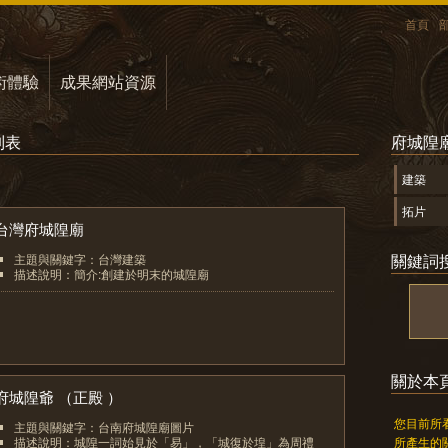
首頁
術體驗
成果網站資源
列表
府城隍
建築
拓片
台灣府城隍廟
關鍵詞
主題與關鍵字：台灣建築
描述說明：簡介:創建於明末的城隍廟
1
關於本
府城隍爺 （正殿 ）
您目前所
主題與關鍵字：台南府城隍廟圖片
描述說明：城隍一詞始見於「易」，「城復於堭」為周禮
所產生的