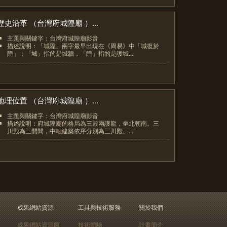
歷史沿革 （台灣府城隍廟 ）...
主題與關鍵字：台灣府城隍廟影音
描述說明：「城隍」兩字最早出現在《周易》中「城復於
隍」；「城」指的是城牆，「隍」指的是護城...
7
地理位置 （台灣府城隍廟 ）...
主題與關鍵字：台灣府城隍廟影音
描述說明：府城隍廟的格局為三殿兩護龍，坐北朝南。三
川殿為三開間，中軸建築依序分別為三川殿、...
8
成果網站資源
工具與技術服務
關於我們
成果網站資源庫
技術體驗
計畫簡介