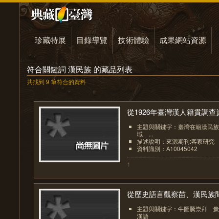
珍藏特展
目錄導覽
技術體驗
成果網站資源
符合關鍵詞 漢民族 的藏品列表
共找到 9 筆符合的資料
從1926年臺灣漢人籍貫調查資.
主題與關鍵字：臺灣在籍漢民族
域 ...
描述說明：來源期刊:客家研究
資料識別：A10045042
1
從歷史語言觀察苗、漢民族間.
主題與關鍵字：牛圖騰崇拜 
漢語