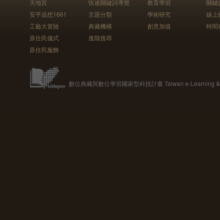
天地宮
快速關鍵詞導覽
教育學習
關鍵
安平追想1661
主題分類
學術研究
線上
工藝大冒險
典藏機構
創意加值
時間
原住民儀式
進階搜尋
原住民服飾
數位典藏與數位學習國家型科技計畫 Taiwan e-Learning & Digit