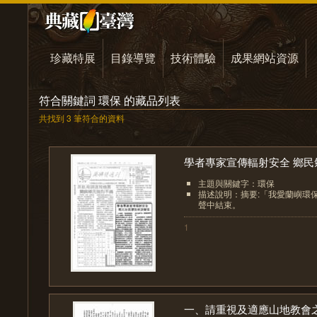
珍藏特展
目錄導覽
技術體驗
成果網站資源
符合關鍵詞 環保 的藏品列表
共找到 3 筆符合的資料
學者專家宣傳輻射安全 鄉民氣.
主題與關鍵字：環保
描述說明：摘要:「我愛蘭嶼環
聲中結束。
1
一、請重視及適應山地教會之.