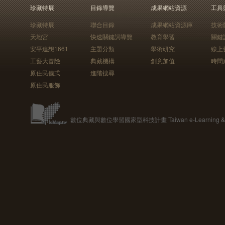
珍藏特展
目錄導覽
成果網站資源
工具
珍藏特展
聯合目錄
成果網站資源庫
技術
天地宮
快速關鍵詞導覽
教育學習
關鍵
安平追想1661
主題分類
學術研究
線上
工藝大冒險
典藏機構
創意加值
時間
原住民儀式
進階搜尋
原住民服飾
數位典藏與數位學習國家型科技計畫 Taiwan e-Learning & Digit