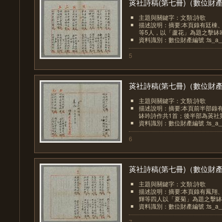
菼社詩稿(第七冊)（數位財產.
主題與關鍵字：文類:詩歌
描述說明：摘要:本頁錄有廷棟
等5人，以「蘆花」為題之擊缽吟詩
資料識別：數位財產編號 :ts_a_0
5
菼社詩稿(第七冊)（數位財產.
主題與關鍵字：文類:詩歌
描述說明：摘要:本頁前半部錄
缽吟詩作共1首；後半部為菼社第
資料識別：數位財產編號 :ts_a_0
6
菼社詩稿(第七冊)（數位財產.
主題與關鍵字：文類:詩歌
描述說明：摘要:本頁錄有鳳翔
輝等四人以「夏菊」為題之擊缽吟
資料識別：數位財產編號 :ts_a_0
7