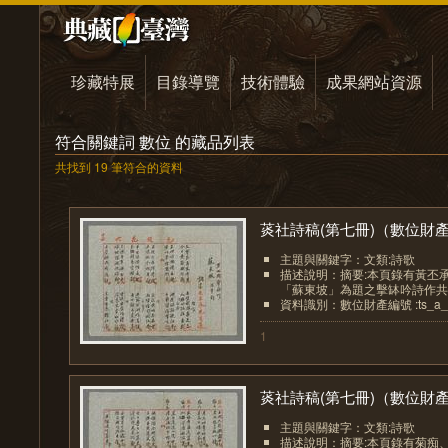
珍藏特展
目錄導覽
技術體驗
成果網站資源
符合關鍵詞 數位 的藏品列表
共找到 19 筆符合的資料
菼社詩稿(第七冊)（數位財產.
主題與關鍵字：文類:詩歌
描述說明：摘要:本頁錄有黃丕
「蘇東坡」為題之擊缽吟詩作共6首
資料識別：數位財產編號 :ts_a_0
1
菼社詩稿(第七冊)（數位財產.
主題與關鍵字：文類:詩歌
描述說明：摘要:本頁錄有菊痴