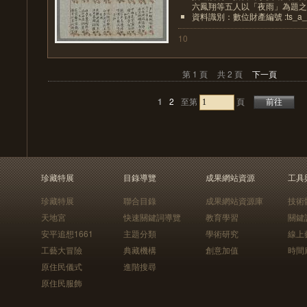
六鳳翔等五人以「夜雨」為題之擊
資料識別：數位財產編號 :ts_a_0
10
第 1 頁
共 2 頁
下一頁
1
2
至第
頁
珍藏特展
目錄導覽
成果網站資源
工具
珍藏特展
聯合目錄
成果網站資源庫
技術
天地宮
快速關鍵詞導覽
教育學習
關鍵
安平追想1661
主題分類
學術研究
線上
工藝大冒險
典藏機構
創意加值
時間
原住民儀式
進階搜尋
原住民服飾