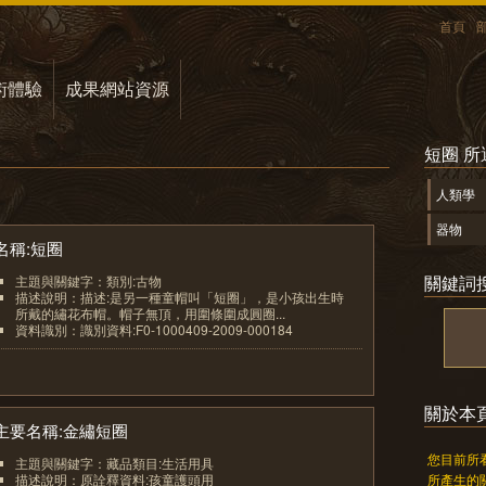
首頁
術體驗
成果網站資源
短圈 
人類學
器物
名稱:短圈
關鍵詞
主題與關鍵字：類別:古物
描述說明：描述:是另一種童帽叫「短圈」，是小孩出生時
所戴的繡花布帽。帽子無頂，用圍條圍成圓圈...
資料識別：識別資料:F0-1000409-2009-000184
1
關於本
主要名稱:金繡短圈
您目前所
主題與關鍵字：藏品類目:生活用具
描述說明：原詮釋資料:孩童護頭用
所產生的