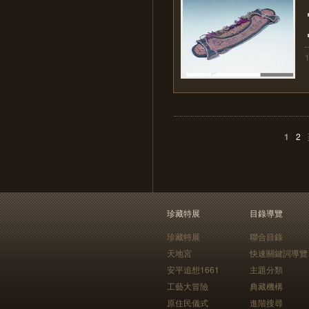
1
2
珍藏特展
目錄導覽
珍藏特展
聯合目錄
天地宮
快速關鍵詞導覽
安平追想1661
主題分類
工藝大冒險
典藏機構
原住民儀式
進階搜尋