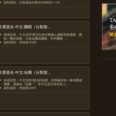
資料識別：文物系統代碼:KHHM091.119
2
主要題名-中文:圈帽（分類號...
描述說明：中文說明:無頂且會在帽緣上繡製花鳥圖案，圍
繞一圈的童帽，叫做短圈或圈帽。本件圈帽，...
資料識別：登錄號:0336
3
主要題名-中文:短圈（分類號...
描述說明：中文說明:無頂的短帽，僅用繡好的一條布圈成
圓圈，通稱為〝短圈〞，本件正面在黃色布上...
資料識別：登錄號:0291
4