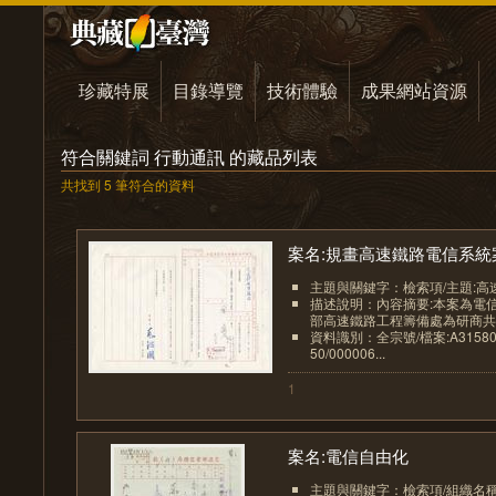
珍藏特展
目錄導覽
技術體驗
成果網站資源
符合關鍵詞 行動通訊 的藏品列表
共找到 5 筆符合的資料
案名:規畫高速鐵路電信系統案.
主題與關鍵字：檢索項/主題:高
描述說明：內容摘要:本案為電
部高速鐵路工程籌備處為研商共管
資料識別：全宗號/檔案:A315800
50/000006...
1
案名:電信自由化
主題與關鍵字：檢索項/組織名稱