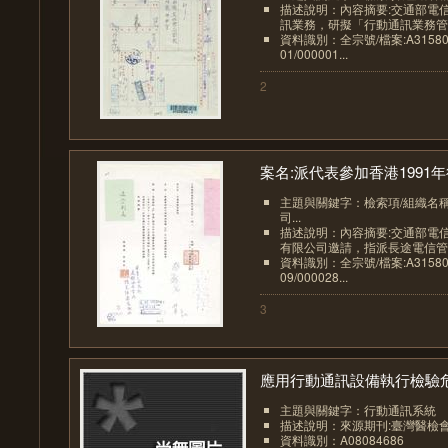
描述說明：內容摘要:交通部電
訊業務，研擬「行動通訊業務管理
資料識別：全宗號/檔案:A315800
01/000001...
2
案名:派代表參加香港1991年行
主題與關鍵字：檢索項/組織名
司...
描述說明：內容摘要:交通部電
有限公司邀請，指派長途電信管理
資料識別：全宗號/檔案:A315800
09/000028...
3
應用行動通訊設備執行檢驗危.
主題與關鍵字：行動通訊系統 
描述說明：來源期刊:臺灣醫檢
資料識別：A08084686