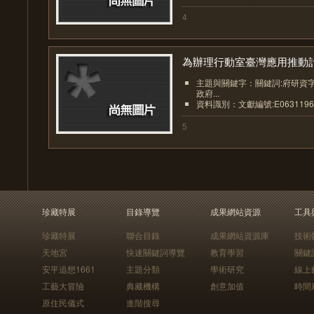
4
為辦理行動室臺灣應用推動計.
主題與關鍵字：關鍵詞:府研資字第0
政府...
資料識別：文獻編號:E0631196
5
珍藏特展
目錄導覽
成果網站資源
工具
珍藏特展
聯合目錄
成果網站資源庫
技術
天地宮
快速關鍵詞導覽
教育學習
關鍵
安平追想1661
主題分類
學術研究
線上
工藝大冒險
典藏機構
創意加值
時間
原住民儀式
進階搜尋