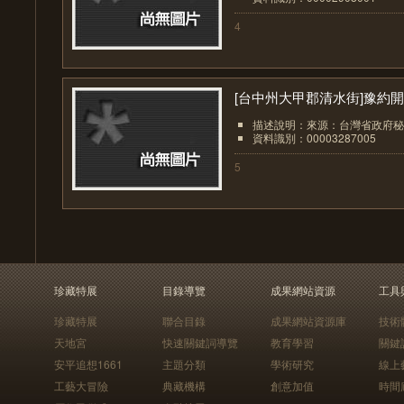
4
[台中州大甲郡清水街]豫約開.
描述說明：來源：台灣省政府秘
資料識別：00003287005
5
珍藏特展
目錄導覽
成果網站資源
工具
珍藏特展
聯合目錄
成果網站資源庫
技術
天地宮
快速關鍵詞導覽
教育學習
關鍵
安平追想1661
主題分類
學術研究
線上
工藝大冒險
典藏機構
創意加值
時間