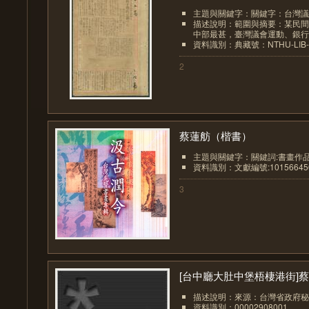
主題與關鍵字：關鍵字：台灣議
描述說明：範圍與摘要：某民間
中部最甚，臺灣議會運動、銀行券
資料識別：典藏號：NTHU-LIB-00
2
蔡蓮舫（楷書）
主題與關鍵字：關鍵詞:書畫作
資料識別：文獻編號:10156645
3
[台中廳大肚中堡梧棲港街]蔡.
描述說明：來源：台灣省政府秘
資料識別：00002908001