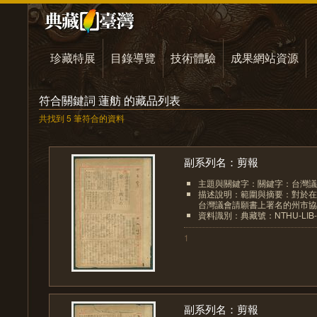
珍藏特展
目錄導覽
技術體驗
成果網站資源
符合關鍵詞 蓮舫 的藏品列表
共找到 5 筆符合的資料
副系列名：剪報
主題與關鍵字：關鍵字：台灣議
描述說明：範圍與摘要：對於在
台灣議會請願書上署名的州市協議
資料識別：典藏號：NTHU-LIB-00
1
副系列名：剪報