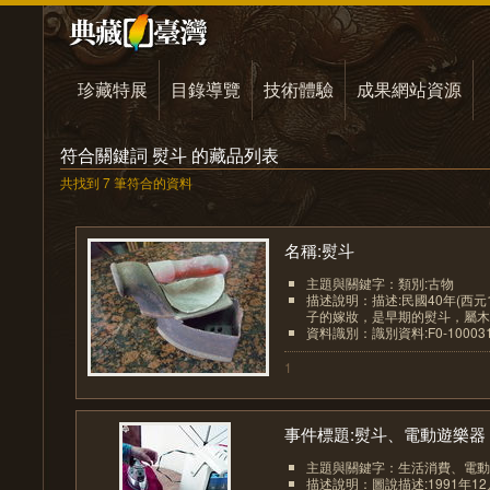
珍藏特展
目錄導覽
技術體驗
成果網站資源
符合關鍵詞 熨斗 的藏品列表
共找到 7 筆符合的資料
名稱:熨斗
主題與關鍵字：類別:古物
描述說明：描述:民國40年(西元
子的嫁妝，是早期的熨斗，屬木炭
資料識別：識別資料:F0-1000311-
1
事件標題:熨斗、電動遊樂器（.
主題與關鍵字：生活消費、電動
描述說明：圖說描述:1991年1