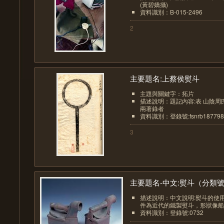
(黃碧嬌攝)
資料識別：B-015-2496
2
主要題名:上蔡侯熨斗
主題與關鍵字：拓片
描述說明：題記內容:表 山陰
兩著錄者
資料識別：登錄號:fsnrb187798-
3
主要題名-中文:熨斗（分類號.
描述說明：中文說明:熨斗的使
件為近代的鐵製熨斗，形狀像船形
資料識別：登錄號:0732