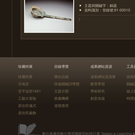
主題與關鍵字：銅器
資料識別：登錄號:91-00010
7
珍藏特展
目錄導覽
成果網站資源
工具
珍藏特展
聯合目錄
成果網站資源庫
技術
天地宮
快速關鍵詞導覽
教育學習
關鍵
安平追想1661
主題分類
學術研究
線上
工藝大冒險
典藏機構
創意加值
時間
原住民儀式
進階搜尋
原住民服飾
數位典藏與數位學習國家型科技計畫 Taiwan e-Learning & Digit