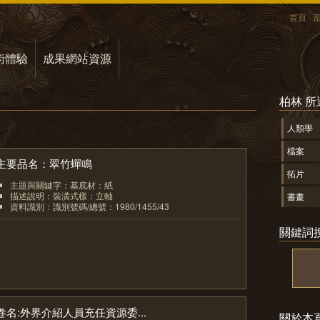
首頁
術體驗
成果網站資源
柏林 
人類學
檔案
主要品名：翠竹蟬鳴
拓片
主題與關鍵字：基底材：紙
描述說明：裝潢式樣：立軸
書畫
資料識別：識別號碼/總號：1980/1455/43
1
關鍵詞
卷名:外界介紹人員充任資源委...
關於本