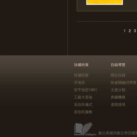
1
2
3
珍藏特展
目錄導覽
珍藏特展
聯合目錄
天地宮
快速關鍵詞導覽
安平追想1661
主題分類
工藝大冒險
典藏機構
原住民儀式
進階搜尋
原住民服飾
數位典藏與數位學習國家型科技計畫 