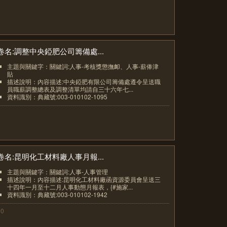
卷名:調整中央錏肥公司籌備處...
主題與關鍵字：關鍵詞:人事-考核獎懲撫卹、人事-薪俸津
貼
描述說明：內容描述:中央錏肥有限公司籌備處遵令呈送職
員職薪調整總表及調整清單均請自三十六年七...
資料識別：典藏號:003-010102-1095
9
卷名:昆明化工材料廠人事月報...
主題與關鍵字：關鍵詞:人事-人事管理
描述說明：內容描述:昆明化工材料廠函資源委員會呈送三
十四年一月至十二月人事動態月報表，{#施家...
資料識別：典藏號:003-010102-1942
10