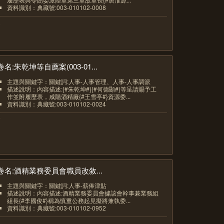
資料識別：典藏號:003-010102-0008
6
卷名:朱乾坤等自薦案(003-01...
主題與關鍵字：關鍵詞:人事-人事管理、人事-人事調派
描述說明：內容描述:{#朱乾坤#}{#何德顯#}等呈請賜予工
作並附履歷表，咸陽酒精廠{#王雪亭#}資源委...
資料識別：典藏號:003-010102-0024
7
卷名:酒精業務委員會職員改敘...
主題與關鍵字：關鍵詞:人事-薪俸津貼
描述說明：內容描述:酒精業務委員會據該會幹事兼業務組
組長{#李國俊#}稱為慎重公務起見擬將兼執委...
資料識別：典藏號:003-010102-0952
8