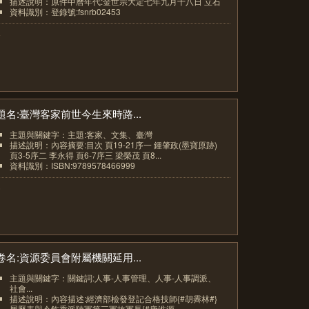
描述說明：原件中曆年代:金世宗大定七年九月十八日 立石
資料識別：登錄號:fsnrb02453
4
題名:臺灣客家前世今生來時路...
主題與關鍵字：主題:客家、文集、臺灣
描述說明：內容摘要:目次 頁19-21序一 鍾肇政(墨寶原跡)
頁3-5序二 李永得 頁6-7序三 梁榮茂 頁8...
資料識別：ISBN:9789578466999
5
卷名:資源委員會附屬機關延用...
主題與關鍵字：關鍵詞:人事-人事管理、人事-人事調派、
社會...
描述說明：內容描述:經濟部檢發登記合格技師{#胡霽林#}
履歷表與令飭委派陸軍第三軍故軍長{#唐淮源...