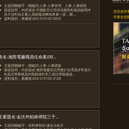
主題與關鍵字：關鍵詞:人事-人事管理、人事-人事調派
描述說明：內容描述:中國航空公司{#項惠民#}函請錄用{#
您目前所
吳天倪#}為文書人員經復請轉知來會一談，購...
所產生的
資料識別：典藏號:003-010102-0023
2
卷名:湘西電廠職員任命案(00...
主題與關鍵字：關鍵詞:人事-人事調派
描述說明：內容描述:湘西電廠呈試用會計佐理員{#李道行
#}及試用事務員{#莫錦成#}等三員試用期滿成...
資料識別：典藏號:003-010102-0128
3
主要題名:金沃州柏林禪院三千...
主題與關鍵字：資料庫類別:遼金元拓片