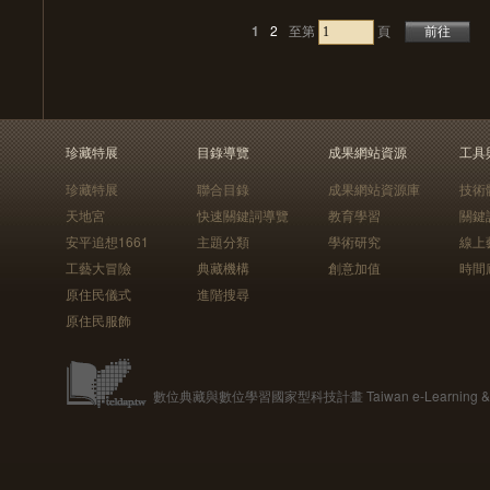
1
2
至第
頁
珍藏特展
目錄導覽
成果網站資源
工具
珍藏特展
聯合目錄
成果網站資源庫
技術
天地宮
快速關鍵詞導覽
教育學習
關鍵
安平追想1661
主題分類
學術研究
線上
工藝大冒險
典藏機構
創意加值
時間
原住民儀式
進階搜尋
原住民服飾
數位典藏與數位學習國家型科技計畫 Taiwan e-Learning & Digit