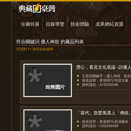
珍藏特展
目錄導覽
技術體驗
成果網站資源
符合關鍵詞 優人神鼓 的藏品列表
共找到 11 筆符合的資料
潛心，看見文化底蘊--訪優人.
主題與關鍵字：優人神鼓 劉若
描述說明：來源期刊:明道文藝
資料識別：A10005048
1
「當代」急驚風遇上「傳統」.
描述說明：來源期刊:表演藝術
資料識別：C02049499