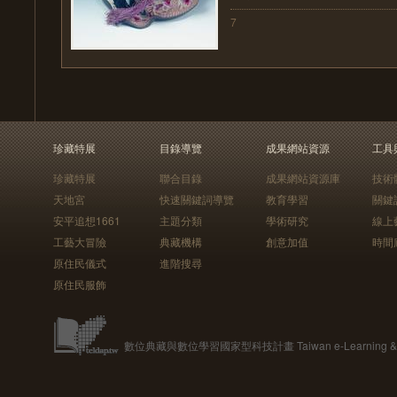
7
珍藏特展
目錄導覽
成果網站資源
工具
珍藏特展
聯合目錄
成果網站資源庫
技術
天地宮
快速關鍵詞導覽
教育學習
關鍵
安平追想1661
主題分類
學術研究
線上
工藝大冒險
典藏機構
創意加值
時間
原住民儀式
進階搜尋
原住民服飾
數位典藏與數位學習國家型科技計畫 Taiwan e-Learning & Digit