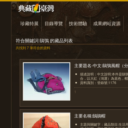
珍藏特展
目錄導覽
技術體驗
成果網站資源
符合關鍵詞 鴟鴞 的藏品列表
共找到 7 筆符合的資料
主要題名-中文:鴟鴞風帽（分.
描述說明：中文說明:本件是鴟
合，以大紅（鴻運）為底色，帽頂
資料識別：登錄號:1176
1
主要名稱:鴟鵑帽
主題與關鍵字：藏品類目:生活