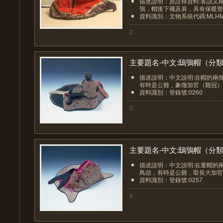
描述說明：原詮釋資料:客語又
鴞，帽後下襬及肩，具有保暖禦寒
資料識別：文物系統代碼:MLHM50
2
主要題名-中文:鴟鴞帽（分類.
描述說明：中文說明:在帽的兩
有時是公雞，象徵加官（雞冠），
資料識別：登錄號:0260
3
主要題名-中文:鴟鴞帽（分類.
描述說明：中文說明:在童帽的
鳥頭，有時是公雞，取長大加官（
資料識別：登錄號:0257
4