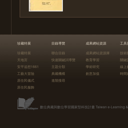
珍藏特展
目錄導覽
成果網站資源
工具
珍藏特展
聯合目錄
成果網站資源庫
技術
天地宮
快速關鍵詞導覽
教育學習
關鍵
安平追想1661
主題分類
學術研究
線上
工藝大冒險
典藏機構
創意加值
時間
原住民儀式
進階搜尋
原住民服飾
數位典藏與數位學習國家型科技計畫 Taiwan e-Learning & Digit