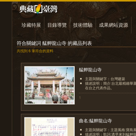
珍藏特展
目錄導覽
技術體驗
成果網站資源
符合關鍵詞 艋舺龍山寺 的藏品列表
共找到 6 筆符合的資料
艋舺龍山寺
主題與關鍵字：台灣建築
描述說明：簡介:台北最精緻華
在台之代表作品。
1
曲名:艋舺龍山寺
主題與關鍵字：主題風格:寶島
描述說明：歌詞:透早來到艋舺